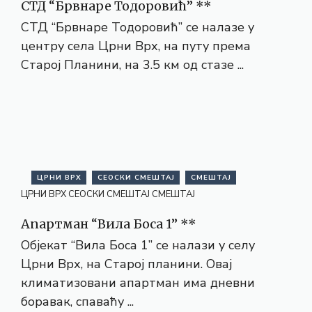
СТД “Брвнаре Тодоровић” **
СТД “Брвнаре Тодоровић” се налазе у
центру села Црни Врх, на путу према
Старој Планини, на 3.5 км од стазе ...
ЦРНИ ВРХ
СЕОСКИ СМЕШТАЈ
СМЕШТАЈ
ЦРНИ ВРХ
СЕОСКИ СМЕШТАЈ
СМЕШТАЈ
Апартман “Вила Боса 1” **
Објекат “Вила Боса 1” се налази у селу
Црни Врх, на Старој планини. Овај
климатизовани апартман има дневни
боравак, спаваћу ...