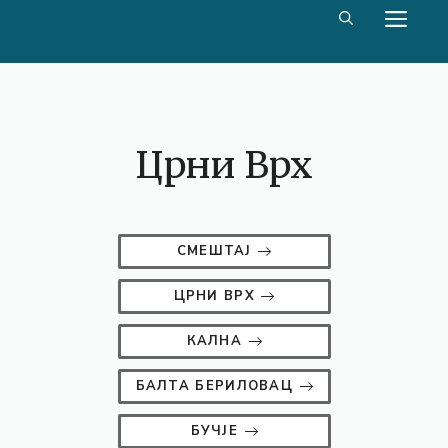
Скип
МЕ
то
цонтент
Црни Врх
СМЕШТАЈ
ЦРНИ ВРХ
КАЛНА
БАЛТА БЕРИЛОВАЦ
БУЧЈЕ