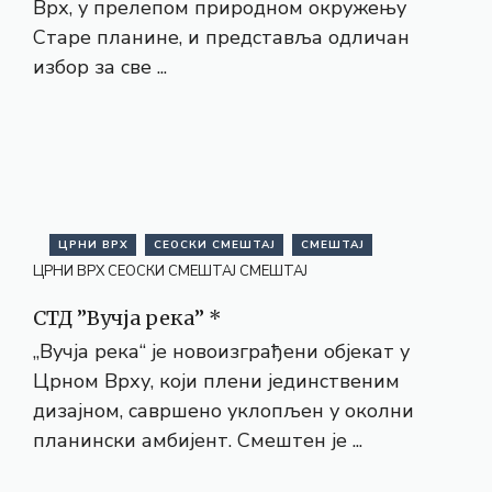
Врх, у прелепом природном окружењу
Старе планине, и представља одличан
избор за све ...
ЦРНИ ВРХ
СЕОСКИ СМЕШТАЈ
СМЕШТАЈ
ЦРНИ ВРХ
СЕОСКИ СМЕШТАЈ
СМЕШТАЈ
СТД ”Вучја река” *
„Вучја река“ је новоизграђени објекат у
Црном Врху, који плени јединственим
дизајном, савршено уклопљен у околни
планински амбијент. Смештен је ...