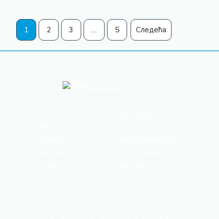
1
2
3
…
5
Следећа
ПОЧЕТНА
КОНТАКТ
СМЕШТАЈ
БЛОГ
ГАЛЕРИЈЕ
МАПА КЊАЖЕВЦА
ИНФОРМАТОР
РЕСТОРАНИ
ПРОМО
ХОТЕЛИ