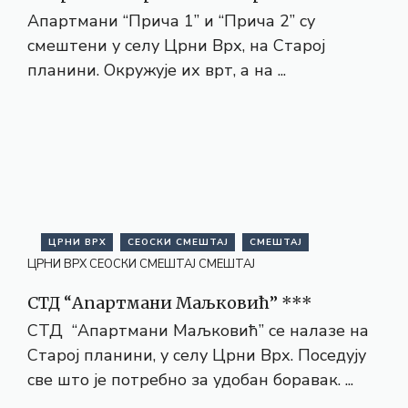
Апартмани “Прича 1” и “Прича 2” су
смештени у селу Црни Врх, на Старој
планини. Окружује их врт, а на ...
ЦРНИ ВРХ
СЕОСКИ СМЕШТАЈ
СМЕШТАЈ
ЦРНИ ВРХ
СЕОСКИ СМЕШТАЈ
СМЕШТАЈ
СТД “Апартмани Маљковић” ***
СТД “Апартмани Маљковић” се налазе на
Старој планини, у селу Црни Врх. Поседују
све што је потребно за удобан боравак. ...