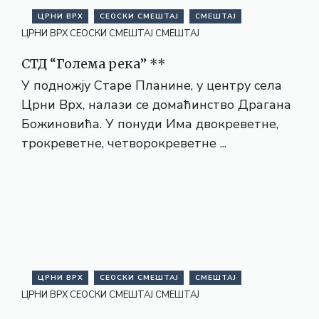
ЦРНИ ВРХ
СЕОСКИ СМЕШТАЈ
СМЕШТАЈ
ЦРНИ ВРХ
СЕОСКИ СМЕШТАЈ
СМЕШТАЈ
СТД “Голема река” **
У подножју Старе Планине, у центру села
Црни Врх, налази се домаћинство Драгана
Божиновића. У понуди Има двокреветне,
трокреветне, четворокреветне ...
ЦРНИ ВРХ
СЕОСКИ СМЕШТАЈ
СМЕШТАЈ
ЦРНИ ВРХ
СЕОСКИ СМЕШТАЈ
СМЕШТАЈ