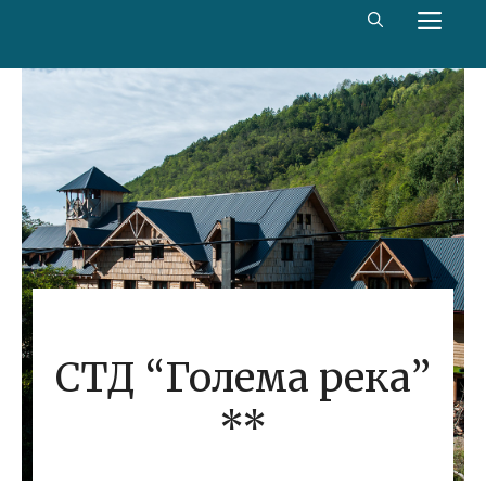
Скип
МЕ
то
цонтент
СТД “Голема река”
**