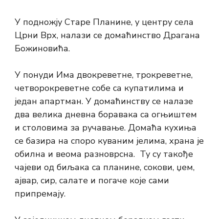
У подножју Старе Планине, у центру села
Црни Врх, налази се домаћинство Драгана
Божиновића.
У понуди Има двокреветне, трокреветне,
четворокреветне собе са купатилима и
један апартман. У домаћинству се налазе
два велика дневна боравака са огњиштем
и столовима за ручавање. Домаћа кухиња
се базира на споро куваним јелима, храна је
обилна и веома разноврсна. Ту су такође
чајеви од биљака са планине, сокови, џем,
ајвар, сир, салате и погаче које сами
припремају.