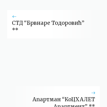
СТД “Брвнаре Тодоровић”
**
Апартман “КоЦХАЛЕТ
Апартмент” **