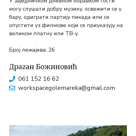
У заједничком дневном боравком гости
могу слушати добру музику, освежити се у
бару, одиграти партију пикада или се
опустити уз филмове који се приуказују на
великом платну или ТВ-у.
Број лежајева: 26
Драган Божиновић
061 152 16 62
workspacegolemareka@gmail.com