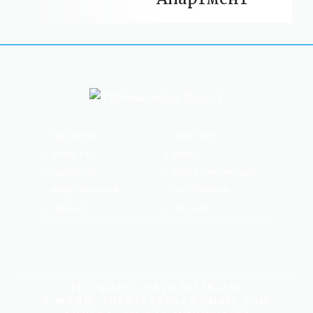
ПОЧЕТНА
КОНТАКТ
СМЕШТАЈ
БЛОГ
ГАЛЕРИЈЕ
МАПА КЊАЖЕВЦА
ИНФОРМАТОР
РЕСТОРАНИ
ПРОМО
ХОТЕЛИ
ТЕЛ/ФАКС:+381(19)735-230
Е-МАИЛ:
TOKNJAZEVAC@GMAIL.COM