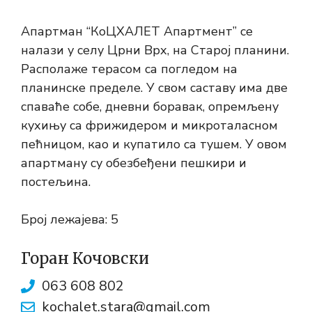
Апартман “КоЦХАЛЕТ Апартмент” се
налази у селу Црни Врх, на Старој планини.
Располаже терасом са погледом на
планинске пределе. У свом саставу има две
спаваће собе, дневни боравак, опремљену
кухињу са фрижидером и микроталасном
пећницом, као и купатило са тушем. У овом
апартману су обезбеђени пешкири и
постељина.
Број лежајева: 5
Горан Кочовски
063 608 802
kochalet.stara@gmail.com