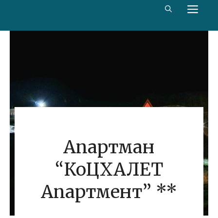
Скип
МЕ
то
цонтент
Апартман
“КоЦХАЛЕТ
Апартмент” **