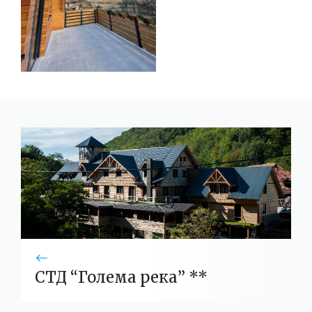
СТД “Голема река” **