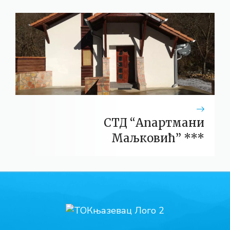
СТД “Апартмани
Маљковић” ***