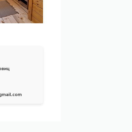
овиц
gmail.com