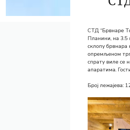
СТД
СТД “Брвнаре То
Планини, на 3.5
склопу брвнара 
опремљеном трп
спрату виле се 
апаратима. Гост
Број лежајева: 1