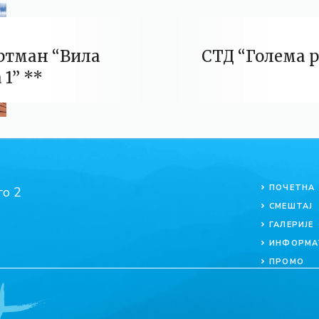
ртман “Вила
СТД “Голема 
 1” **
ПОЧЕТНА
СМЕШТАЈ
ГАЛЕРИЈЕ
ИНФОРМА
ПРОМО