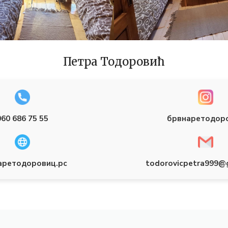
Петра Тодоровић
060 686 75 55
брвнаретодор
аретодоровиц.рс
todorovicpetra999@