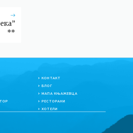
река”
**
КОНТАКТ
БЛОГ
МАПА КЊАЖЕВЦА
ТОР
РЕСТОРАНИ
ХОТЕЛИ