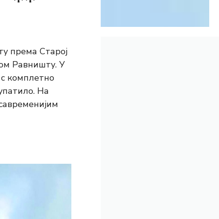
” **
ту према Старој
ком Равништу. У
 с комплетно
упатило. На
јсавременијим