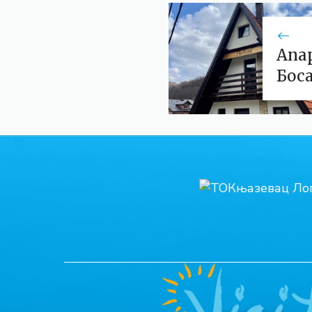
Апа
Боса