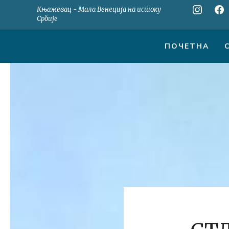
Скип
Књажевац - Мала Венеција на истоку
то
Србије
цонтент
ПОЧЕТНА