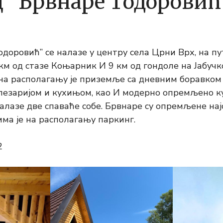
 “Брвнаре Тодоровић
доровић” се налазе у центру села Црни Врх, на пу
 км од стазе Коњарник И 9 км од гондоле на Јабуч
на располагању је приземље са дневним боравком
езаријом и кухињом, као И модерно опремљено к
налазе две спаваће собе. Брвнаре су опремљене на
има је на располагању паркинг.
2