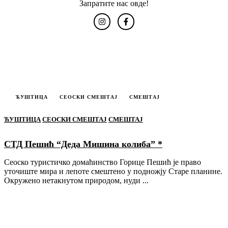
Запратите нас овде!
ЋУШТИЦА
СЕОСКИ СМЕШТАЈ
СМЕШТАЈ
ЋУШТИЦА
СЕОСКИ СМЕШТАЈ
СМЕШТАЈ
СТД Пешић “Деда Мишина колиба” *
Сеоско туристичко домаћинство Горице Пешић је право
уточиште мира и лепоте смештено у подножју Старе планине.
Окружено нетакнутом природом, нуди ...