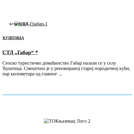
ЋУШТИЦА
ЋУШТИЦА
СТД „Габар“ *
Сеоско туристичко домаћинство Габар налази се у селу
Ћуштица. Смештено је у реновираној старој породичној кући,
пар километара од главног ...