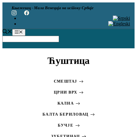
Скип
Књажевац - Мала Венеција на истоку Србије
то
цонтент
Мену
Ћуштица
СМЕШТАЈ
ЦРНИ ВРХ
КАЛНА
БАЛТА БЕРИЛОВАЦ
БУЧЈЕ
ЗУБЕТИНАЦ