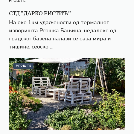
РГОШТЕ
СТД “ДАРКО РИСТИЋ”
На око 1км удаљености од термалног
изворишта Ргошка Бањица, недалеко од
градског базена налази се оаза мира и
тишине, сеоско ...
РГОШТЕ