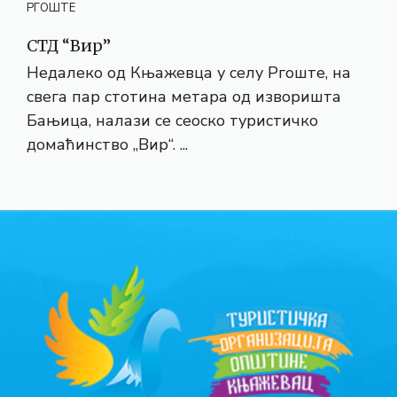
РГОШТЕ
СТД “Вир”
Недалеко од Књажевца у селу Ргоште, на
свега пар стотина метара од изворишта
Бањица, налази се сеоско туристичко
домаћинство „Вир“. ...