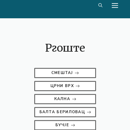
Скип
МЕ
то
цонтент
Ргоште
СМЕШТАЈ
ЦРНИ ВРХ
КАЛНА
БАЛТА БЕРИЛОВАЦ
БУЧЈЕ