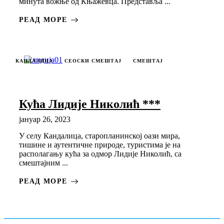
минута вожње од Књажевца. Представља ...
РЕАД МОРЕ
КАНДАЛИЦА
СЕОСКИ СМЕШТАЈ
СМЕШТАЈ
Кућа Лидије Николић ***
јануар 26, 2023
У селу Кандалица, старопланинској оази мира,
тишине и аутентичне природе, туристима је на
располагању кућа за одмор Лидије Николић, са
смештајним ...
РЕАД МОРЕ