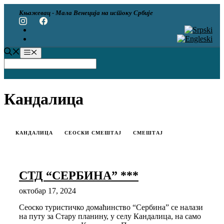
Скип
Књажевац - Мала Венеција на истоку Србије
то
цонтент
Мену
Кандалица
КАНДАЛИЦА
СЕОСКИ СМЕШТАЈ
СМЕШТАЈ
СТД “СЕРБИНА” ***
октобар 17, 2024
Сеоско туристичко домаћинство “Сербина” се налази
на путу за Стару планину, у селу Кандалица, на само