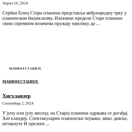
Април 16, 2024
Сербиа Епиц Стара планина представља међународну трку у
планинском бициклизму. Изазовни предели Старе планине
свим спремним возачима пружају прилику да ...
МАНИФЕСТАЦИЈЕ
МАНИФЕСТАЦИЈЕ
Хигхландер
Септембар 2, 2024
У јуну или јулу месецу, на Старој планини одржава се догађај
Хигхландер. Спектакуларни планински пејзажи, микс дивље,
нетакнуте И прелепе ...