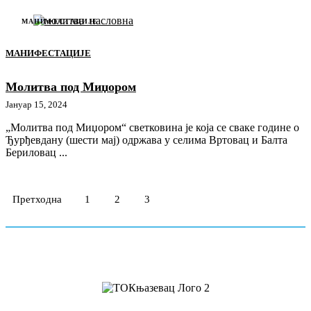
МАНИФЕСТАЦИЈЕ
МАНИФЕСТАЦИЈЕ
Молитва под Миџором
Јануар 15, 2024
„Молитва под Миџором“ светковина је која се сваке године о
Ђурђевдану (шести мај) одржава у селима Вртовац и Балта
Бериловац ...
Претходна
1
2
3