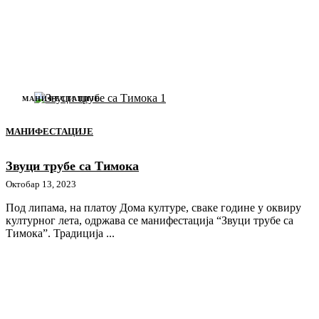
МАНИФЕСТАЦИЈЕ
МАНИФЕСТАЦИЈЕ
Звуци трубе са Тимока
Октобар 13, 2023
Под липама, на платоу Дома културе, сваке године у оквиру
културног лета, одржава се манифестација “Звуци трубе са
Тимока”. Традиција ...