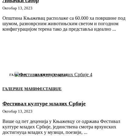
Ловачки сабор
Октобар 13, 2023
Општина Књажевац располаже са 60.000 ха површине под
шумом, разноврсним животињским светом и погодном
конфигурацијом терена тако да представља идеално ...
ГАЛЕРИЈЕ
МАНИФЕСТАЦИЈЕ
ГАЛЕРИЈЕ
МАНИФЕСТАЦИЈЕ
Фестивал културе младих Србије
Октобар 13, 2023
Више од пет деценија у Књажевцу се одржава Фестивал
културе младих Србије, јединствена смотра врхунских
достигнуца младих у музици, поезији, ...