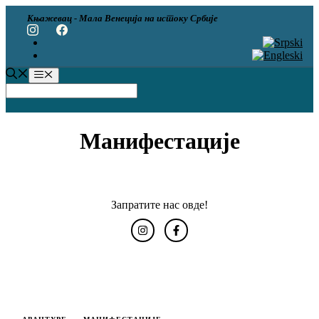
Скип
Књажевац - Мала Венеција на истоку Србије
то
цонтент
Мену
Манифестације
Запратите нас овде!