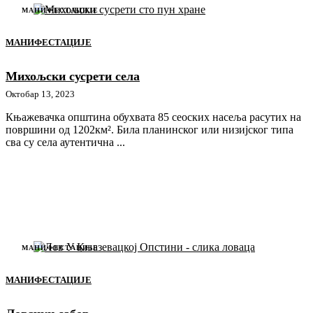
МАНИФЕСТАЦИЈЕ
МАНИФЕСТАЦИЈЕ
Михољски сусрети села
Октобар 13, 2023
Књажевачка општина обухвата 85 сеоских насеља расутих на
површини од 1202км². Била планинског или низијског типа
сва су села аутентична ...
МАНИФЕСТАЦИЈЕ
МАНИФЕСТАЦИЈЕ