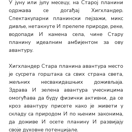
У јуну или јулу месецу, на Старој планини
одржава се догађај Хигхландер.
Спектакуларни планински пејзажи, микс
дивље, нетакнуте И прелепе природе, реке,
водопади И камена села, чине Стару
планину идеалним амбијентом за ову
авантуру.
Хигхландер Стара планина авантура место
је сусрета горштака са свих страна света,
жељних несвакидашњих доживљаја.
Здрава И зелена авантура учесницима
омогућава да буду физички активни, да се
кроз авантуру присете како је живети у
складу са природом И по њеним законима,
да доживе И осете планину И развијају
своје духовне потенцијале.