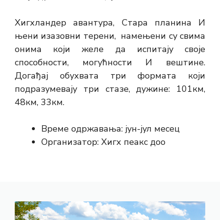
Хигхландер авантура, Стара планина И
њени изазовни терени, намењени су свима
онима који желе да испитају своје
способности, могућности И вештине.
Догађај обухвата три формата који
подразумевају три стазе, дужине: 101км,
48км, 33км.
Време одржавања: јун-јул месец
Организатор: Хигх пеакс доо