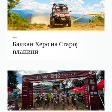
Балкан Херо на Старој
планини