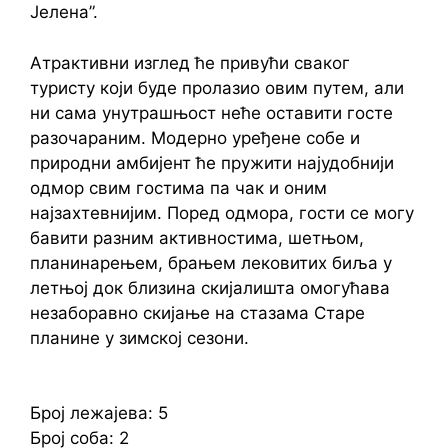
Јелена”.
Атрактивни изглед ће привући сваког
туристу који буде пролазио овим путем, али
ни сама унутрашњост неће оставити госте
разочараним. Модерно уређене собе и
природни амбијент ће пружити најудобнији
одмор свим гостима па чак и оним
најзахтевнијим. Поред одмора, гости се могу
бавити разним активностима, шетњом,
планинарењем, брањем лековитих биља у
летњој док близина скијалишта омогућава
незаборавно скијање на стазама Старе
планине у зимској сезони.
Број лежајева: 5
Број соба: 2