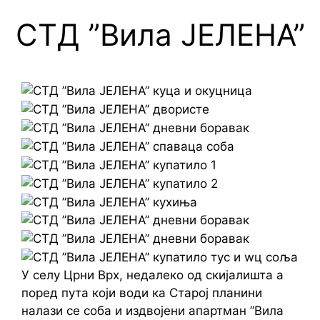
СТД ”Вила ЈЕЛЕНА”
У селу Црни Врх, недалеко од скијалишта а
поред пута који води ка Старој планини
налази се соба и издвојени апартман ”Вила