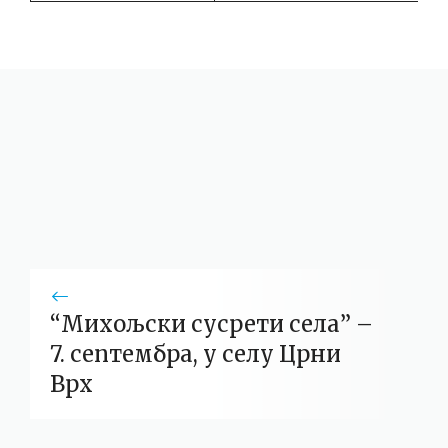
“Михољски сусрети села” –
7. септембра, у селу Црни
Врх