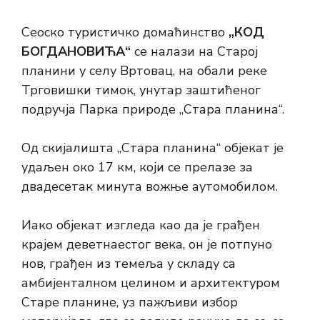
Сеоско туристичко домаћинство
„КОД
БОГДАНОВИЋА“
се налази на Старој
планини у селу Вртовац, на обали реке
Трговишки тимок, унутар заштићеног
подручја Парка природе „Стара планина“.
Од скијалишта „Стара планина“ објекат је
удаљен око 17 км, који се прелазе за
двадесетак минута вожње аутомобилом.
Иако објекат изгледа као да је грађен
крајем деветнаестог века, он је потпуно
нов, грађен из темеља у складу са
амбијенталном целином и архитектуром
Старе планине, уз пажљиви избор