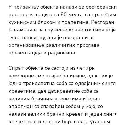
У приземљу објекта налази зе ресторански
простор капацитета 80 места, са пратећим
кухињским блоком и тоалетима. Ресторан
је намењен за служење хране гостима који
су на пансиону, али је погодан и за
организовање различитих прослава,
презентација и радионица.
Спрат објекта се састоји из четири
комфорне смештајне јединице, од којих је
једна трокреветна соба са одвојеним сингл
креветима, две двокреветне собе са
великим брачним креветима и један
апартман са спаваћом собом у којој се
налази велики брачни кревет и један сингл
кревет, као и дневни боравак са угаоном