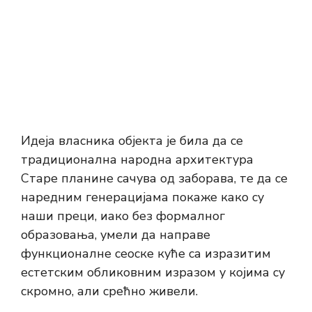
Идеја власника објекта је била да се
традиционална народна архитектура
Старе планине сачува од заборава, те да се
наредним генерацијама покаже како су
наши преци, иако без формалног
образовања, умели да направе
функционалне сеоске куће са изразитим
естетским обликовним изразом у којима су
скромно, али срећно живели.