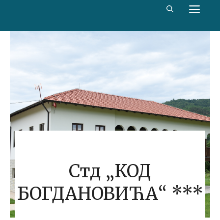
Скип
МЕ
то
цонтент
Стд „КОД
БОГДАНОВИЋА“ ***