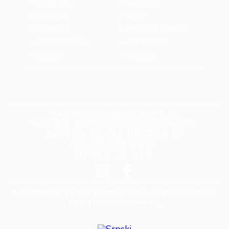
ПОЧЕТНА
КОНТАКТ
СМЕШТАЈ
БЛОГ
ГАЛЕРИЈЕ
МАПА КЊАЖЕВЦА
ИНФОРМАТОР
РЕСТОРАНИ
ПРОМО
ХОТЕЛИ
ТЕЛ/ФАКС:+381(19)735-230
Е-МАИЛ:
TOKNJAZEVAC@GMAIL.COM
АДРЕСА: КЊАЗА МИЛОША 37
КЊАЖЕВАЦ 19350
ПРАТИТЕ НАС
© COPYRIGHT 2023 ТУРИСТИЧКА ОРГАНИЗАЦИЈА
ОПШТИНЕ КЊАЖЕВАЦ