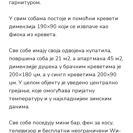
гарнитуром.
У свим собама постоје и помоћни кревети
димензија 190×90 који се извлаче као
фиока из кревета.
Све собе имају своја одвојена купатила,
површина соба је 21 м2, а апартмана 45 м2,
димензијје душека у брачним креветима је
200×180 цм, а у сингл креветима 200×90
цм. У целом објекту је уведено централно
грејање, које омогућава пријатну
температуру и у најхладнијим зимским
данима.
Све собе поседују мини бар, фен за косу,
телевизор и бесплатни неограничени Wи-