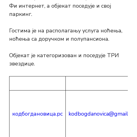
Фи интернет, а објекат поседује и свој
паркинг.
Гостима је на располагању услуга ноћења,
ноћења са доручком и полупансиона.
Објекат је категоризован и поседује ТРИ
звездице.
кодбогдановица.рс
kodbogdanovica@gmail.co