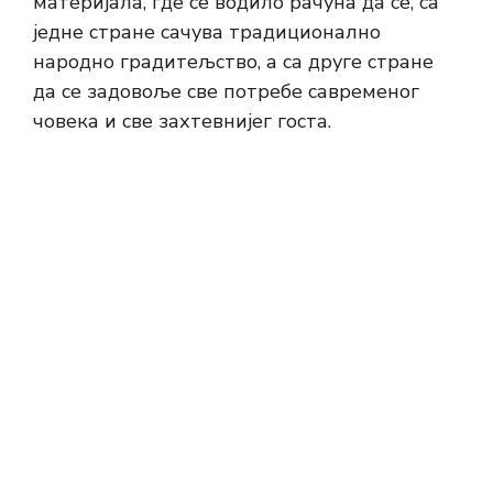
материјала, где се водило рачуна да се, са
једне стране сачува традиционално
народно градитељство, а са друге стране
да се задовоље све потребе савременог
човека и све захтевнијег госта.