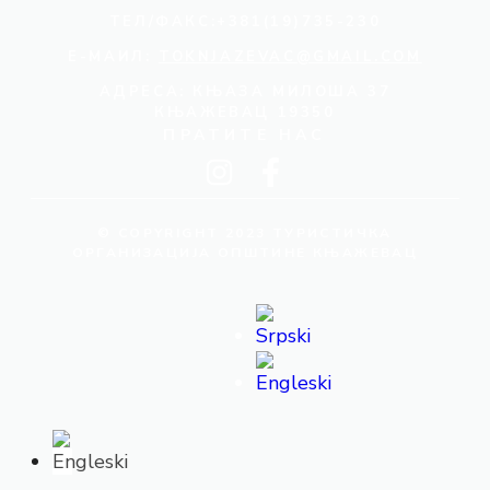
ТЕЛ/ФАКС:+381(19)735-230
Е-МАИЛ:
TOKNJAZEVAC@GMAIL.COM
АДРЕСА: КЊАЗА МИЛОША 37
КЊАЖЕВАЦ 19350
ПРАТИТЕ НАС
© COPYRIGHT 2023 ТУРИСТИЧКА
ОРГАНИЗАЦИЈА ОПШТИНЕ КЊАЖЕВАЦ