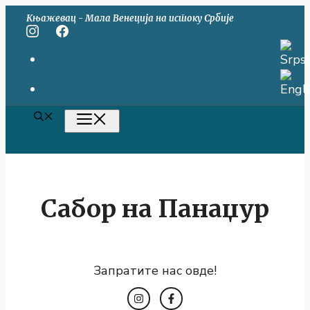
Скип
Књажевац - Мала Венеција на истоку Србије
то
цонтент
МЕНУ
Сабор на Панаџур
Запратите нас овде!