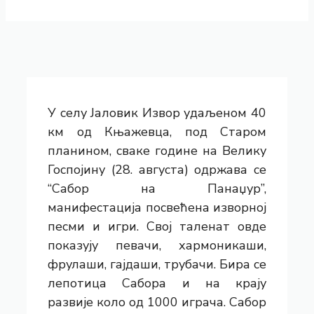
У селу Јаловик Извор удаљеном 40
км од Књажевца, под Старом
планином, сваке године на Велику
Госпојину (28. августа) одржава се
“Сабор на Панаџур”,
манифестација посвећена изворној
песми и игри. Свој таленат овде
показују певачи, хармоникаши,
фрулаши, гајдаши, трубачи. Бира се
лепотица Сабора и на крају
развије коло од 1000 играча. Сабор