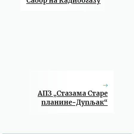
Сабор на Кадибогазу
АПЗ „Стазама Старе
планине-Дупљак“