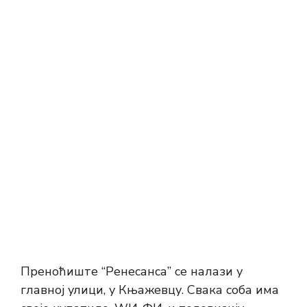
Преноћиште “Ренесанса” се налази у
главној улици, у Књажевцу. Свака соба има