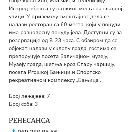
своје купатило, WИ-ФИ, и телевизију.
Испред објекта су паркинг места на главној
улици. У приземљу смештајног дела се
налази ресторан са 60 места, који у понуди
има разноврсну понуду јела. Доступни су за
резервације од 8-23 часа. С обзиром да се
објекат налази у склопу града, гостима се
препоручује посета Завичајном музеју,
Музеју града, шетња кроз Стару чаршију,
посета Ргошкој Бањици и Спортско
рекреативном комплексу „Бањица“.
Број лежајева: 7
Број соба: 3
РЕНЕСАНСА