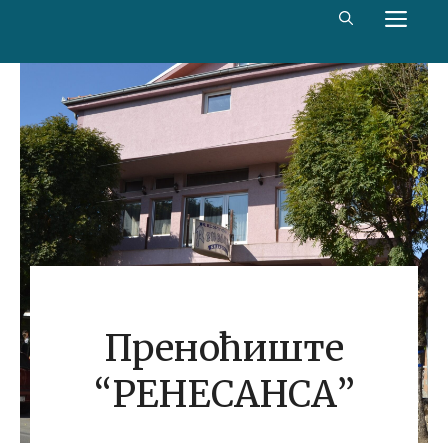
Скип
МЕ
то
цонтент
Преноћиште
“РЕНЕСАНСА”