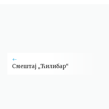
Смештај „Ћилибар“