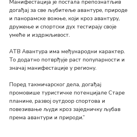
Манифестација је постала препознатљив
догађај за све љубитеље авантуре, природе
и панорамске вожње, који кроз авантуру,
дружење и спортски дух тестирају своје
умеће и издржљивост.
АТВ Авантура има међународни карактер.
То додатно потврђује раст популарности и
значај манифестације у региону.
Поред такмичарског дела, догађај
промовише туристичке потенцијале Старе
планине, развој оутдоор спортова и
повезивање људи кроз заједничку љубав
према авантури и природи.”