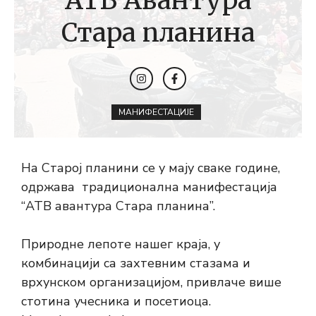
АТВ Авантура
Стара планина
МАНИФЕСТАЦИЈЕ
На Старој планини се у мају сваке године,
одржава традиционална манифестација
“АТВ авантура Стара планина”.
Природне лепоте нашег краја, у
комбинацији са захтевним стазама и
врхунском организацијом, привлаче више
стотина учесника и посетиоца.