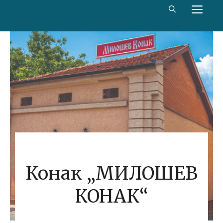
Скип
МЕ
то
цонтент
Конак „МИЛОШЕВ
КОНАК“