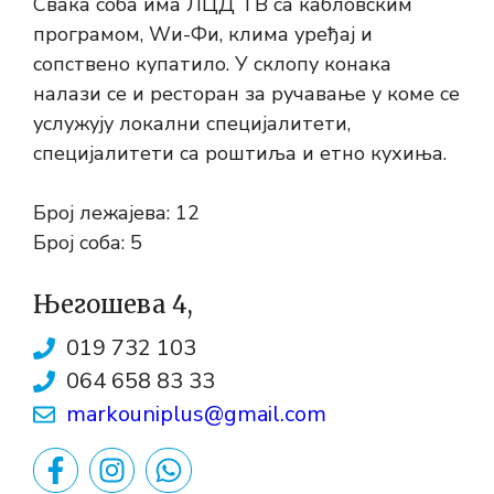
Свака соба има ЛЦД ТВ са кабловским
програмом, Wи-Фи, клима уређај и
сопствено купатило. У склопу конака
налази се и ресторан за ручавање у коме се
услужују локални специјалитети,
специјалитети са роштиља и етно кухиња.
Број лежајева: 12
Број соба: 5
Његошева 4,
019 732 103
064 658 83 33
markouniplus@gmail.com