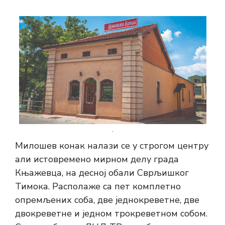
Милошев конак налази се у строгом центру
али истовремено мирном делу града
Књажевца, на десној обали Сврљишког
Тимока. Располаже са пет комплетно
опремљених соба, две једнокреветне, две
двокреветне и једном трокреветном собом.