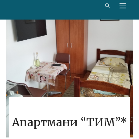
Скип
МЕ
то
цонтент
Апартмани “ТИМ”*