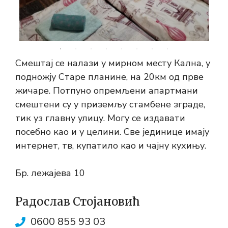
Смештај се налази у мирном месту Кална, у
подножју Старе планине, на 20км од прве
жичаре. Потпуно опремљени апартмани
смештени су у приземљу стамбене зграде,
тик уз главну улицу. Могу се издавати
посебно као и у целини. Све јединице имају
интернет, тв, купатило као и чајну кухињу.
Бр. лежајева 10
Радослав Стојановић
0600 855 93 03