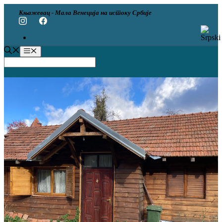
Скип
Књажевац - Мала Венеција на истоку Србије
то
цонтент
Мену