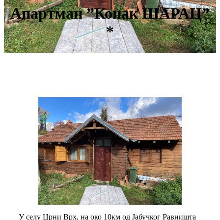
Апартман ”Конак ШАРАЦ”
*
У селу Црни Врх, на око 10км од Јабучког Равништа