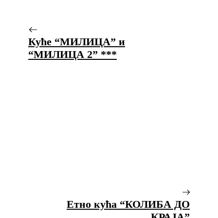
Куће “МИЛИЦА” и
“МИЛИЦА 2” ***
Етно кућа “КОЛИБА ДО
КРАЈА”