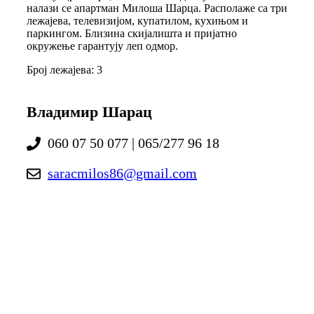
налази се апартман Милоша Шарца. Располаже са три
лежајева, телевизијом, купатилом, кухињом и
паркингом. Близина скијалишта и пријатно
окружење гарантују леп одмор.
Број лежајева: 3
Владимир Шарац
060 07 50 077 | 065/277 96 18
saracmilos86@gmail.com